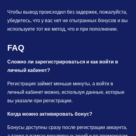
Чтобы вывод происходил без задержек, пожалуйста,
убедитесь, что у вас нет не отыгранных бонусов и вы
используете тот же метод, что и при пополнении.
FAQ
Сложно ли зарегистрироваться и как войти в
личный кабинет?
Регистрация займет меньше минуты, а войти в
личный кабинет можно, используя данные, которые
вы указали при регистрации.
Когда можно активировать бонус?
Бонусы доступны сразу после регистрации аккаунта,
а также в рамках регулярных акций и по промокодам.