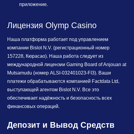
приложение.
Лицензия Olymp Casino
Наша платформа работает под управлением
компании Bislot N.V. (регистрационный номер
157228, Кюрасао). Наша работа следует из
международной лицензии Gaming Board of Anjouan at
Mutsamudu
(номер ALSI-032401023-FI3). Ваши
платежи обрабатываются компанией Factdata Ltd,
выступающей агентом Bislot N.V. Все это
обеспечивает
надёжность и безопасность
всех
финансовых операций.
Депозит и Вывод Средств