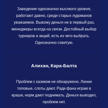
Заведение однозначно высокого уровня,
работают давно, среди старых лудоманов
уважаемое. Вывожу деньги не в первый раз,
менеджеры всегда на связи. Достойный выбор
турниров и акций, есть из чего выбрать.
Однозначно советую.
Алихан, Кара-Балта
Проблем с казиком не обнаружено. Линии
топовые, слоты дают. Ради фана играю в
краши, норм дают поднимать. Деньги выводил,
проблем нет.