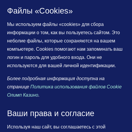
Файлы «Cookies»
Мы используем файлы
«cookies»
для сбора
информации о том, как вы пользуетесь сайтом. Это
неболие файлы, которые сохраняются на вашем
компьютере. Cookies помогают нам запоминать ваш
логин и пароль для удобного входа. Они не
используются для вашей личной идентификации.
Более подробная информация доступна на
странице
Политика использования файлов Cookie
Олимп Казино
.
Ваши права и согласие
Используя наш сайт, вы
соглашаетесь
с этой